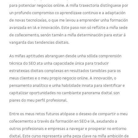
para potenciar negocios online. A miña traxectoria distínguese por
un profundo compromiso co aprendizaxe continuo e a adaptación
de novas tecnoloxías, o que me levou a emprender unha formación
avanzada en IA e innovación. Este paso non só reflicte a miña sede
de coñecemento, senón tamén a miña determinación para estar á
vangarda das tendencias dixitais.
As miñas aptitudes abranguen desde unha sólida comprensión
técnica do SEO ata unha capacidade única para traducir
estratexias dixitais complexas en resultados tanxibles para os
meus clientes e o meu propio negocio online. A innovación, o
pensamento analítico e unha habilidade innata para identificar e
capitalizar oportunidades no cambiante panorama dixital son
piares do meu perfil profesional.
Entre os meus retos futuros atópase o desexo de compartir o meu
coñecemento a través da formación en SEO e IA, axudando a
outros profesionais e empresas a navegar e prosperar no entorno
dixital. Este curso representa unha peza clave na miña ambición de