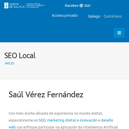
Acceso privado
Galego
Castellano
SEO Local
INICIO
Saúl Vérez Fernández
Con máis dunha década de experiencia no mundo dixital,
especialiceime en
SEO
,
marketing dixital e innovación
e
deseño
web
cun enfoque particular na aplicación da Intelixencia Artificial