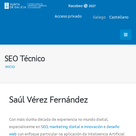
Acceso privado
Galego
Castellano
SEO Técnico
INICIO
Saúl Vérez Fernández
Con máis dunha década de experiencia no mundo dixital,
especialiceime en
SEO
,
marketing dixital e innovación
e
deseño
web
cun enfoque particular na aplicación da Intelixencia Artificial