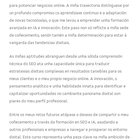
para potenciar negocios online. A miña traxectoria distínguese por
un profundo compromiso co aprendizaxe continuo e a adaptación
de novas tecnoloxías, o que me levou a emprender unha formación
avanzada en IA e innovación. Este paso non só reflicte a miña sede
de coñecemento, senón tamén a miña determinación para estar á
vangarda das tendencias dixitais.
As miñas aptitudes abranguen desde unha sólida comprensión
técnica do SEO ata unha capacidade única para traducir
estratexias dixitais complexas en resultados tanxibles para os
meus clientes e o meu propio negocio online. A innovación, o
pensamento analítico e unha habilidade innata para identificar e
capitalizar oportunidades no cambiante panorama dixital son
piares do meu perfil profesional.
Entre os meus retos futuros atópase o desexo de compartir o meu
coñecemento a través da formación en SEO e IA, axudando a
outros profesionais e empresas a navegar e prosperar no entorno
dixital. Este curso representa unha peza clave na miña ambición de