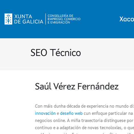
SEO Técnico
Saúl Vérez Fernández
Con máis dunha década de experiencia no mundo dix
innovación
e
deseño web
cun enfoque particular na a
negocios online. A miña traxectoria distínguese p
continuo e a adaptación de novas tecnoloxías, o q