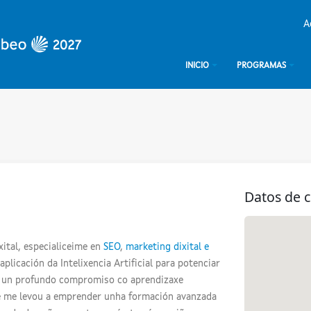
A
INICIO
PROGRAMAS
Datos de 
ital, especialiceime en
SEO
,
marketing dixital e
plicación da Intelixencia Artificial para potenciar
or un profundo compromiso co aprendizaxe
ue me levou a emprender unha formación avanzada