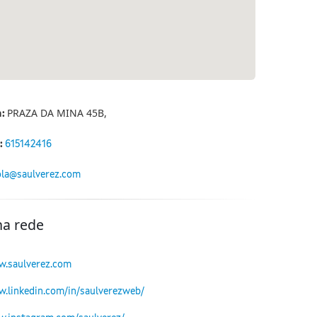
PRAZA DA MINA 45B,
n:
:
615142416
la@saulverez.com
na rede
w.saulverez.com
w.linkedin.com/in/saulverezweb/