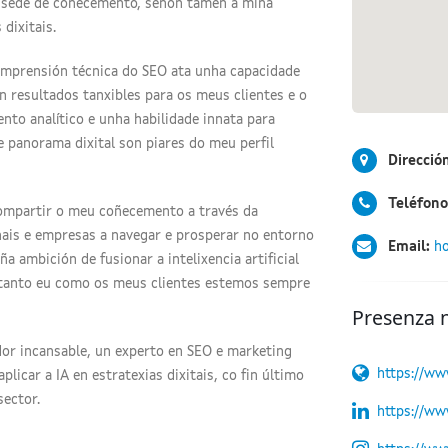
ña sede de coñecemento, senón tamén a miña
dixitais.
omprensión técnica do SEO ata unha capacidade
en resultados tanxibles para os meus clientes e o
nto analítico e unha habilidade innata para
e panorama dixital son piares do meu perfil
Direcció
Teléfono
compartir o meu coñecemento a través da
nais e empresas a navegar e prosperar no entorno
Email:
ho
a ambición de fusionar a intelixencia artificial
 tanto eu como os meus clientes estemos sempre
Presenza 
dor incansable, un experto en SEO e marketing
https://ww
icar a IA en estratexias dixitais, co fin último
sector.
https://ww