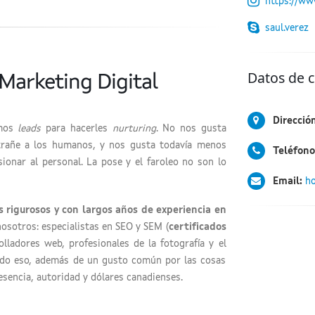
https://ww
saul.verez
Datos de 
Marketing Digital
Direcció
mos
leads
para hacerles
nurturing
. No nos gusta
trañe a los humanos, y nos gusta todavía menos
Teléfono
ionar al personal. La pose y el faroleo no son lo
Email:
ho
 rigurosos y con largos años de experiencia en
nosotros: especialistas en SEO y SEM (
certificados
olladores web, profesionales de la fotografía y el
Todo eso, además de un gusto común por las cosas
sencia, autoridad y dólares canadienses.