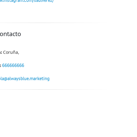
w.instagram.com/saulverez/
contacto
Coruña,
n:
:
666666666
la@alwaysblue.marketing