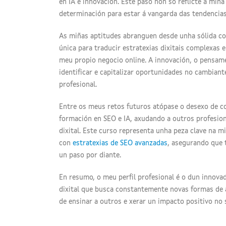
en IA e innovación. Este paso non só reflicte a mi
determinación para estar á vangarda das tendencias 
As miñas aptitudes abranguen desde unha sólida c
única para traducir estratexias dixitais complexas 
meu propio negocio online. A innovación, o pensame
identificar e capitalizar oportunidades no cambiant
profesional.
Entre os meus retos futuros atópase o desexo de 
formación en SEO e IA, axudando a outros profesio
dixital. Este curso representa unha peza clave na miñ
con
estratexias de SEO avanzadas
, asegurando que
un paso por diante.
En resumo, o meu perfil profesional é o dun innova
dixital que busca constantemente novas formas de apl
de ensinar a outros e xerar un impacto positivo no 