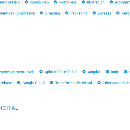
seño gráfico
diseño web
wordpress
ilustración
ecommm
Identidad Corporativa
Branding
Packaging
Envases
Reto
esenvolvemento web
Aplicacións móbiles
Angular
Ionic
irebase
Google Cloud
Transformación dixital
Ciberseguridade
IGITAL