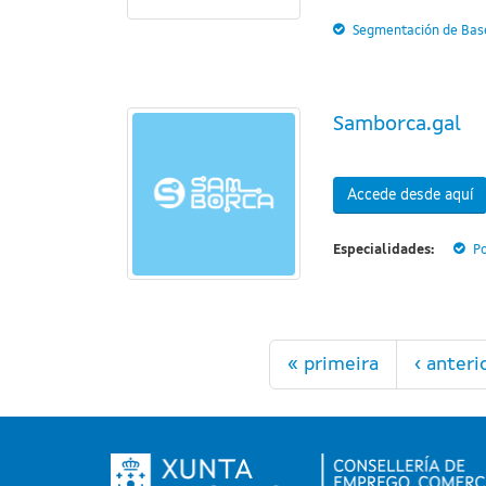
Segmentación de Base
Samborca.gal
Accede desde aquí
Especialidades:
Po
Páginas
« primeira
‹ anteri