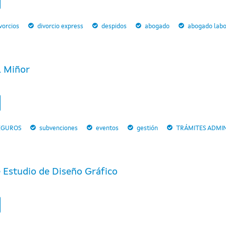
vorcios
divorcio express
despidos
abogado
abogado labo
l Miñor
EGUROS
subvenciones
eventos
gestión
TRÁMITES ADMIN
e Estudio de Diseño Gráfico