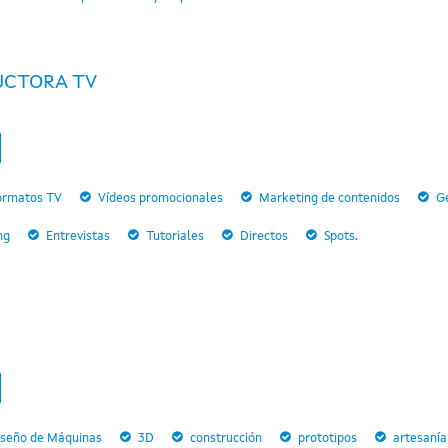
UCTORA TV
ormatos TV
Vídeos promocionales
Marketing de contenidos
Ge
ng
Entrevistas
Tutoriales
Directos
Spots.
iseño de Máquinas
3D
construcción
prototipos
artesanía