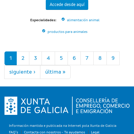
Accede desde aquí
Especialidades:
alimentación animal
productos para animales
Páginas
1
2
3
4
5
6
7
8
9
siguiente ›
última »
Información mantida e publicada na Internet pola Xunta de Galicia
FAQ's
Contacta con nosotros - Te ayudamos
Legal