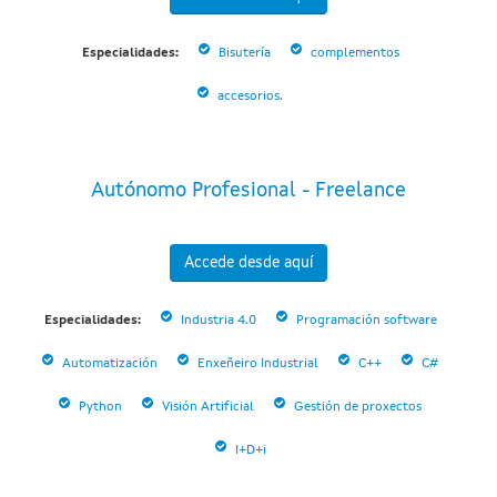
Especialidades:
Bisutería
complementos
accesorios.
Autónomo Profesional - Freelance
Accede desde aquí
Especialidades:
Industria 4.0
Programación software
Automatización
Enxeñeiro Industrial
C++
C#
Python
Visión Artificial
Gestión de proxectos
I+D+i