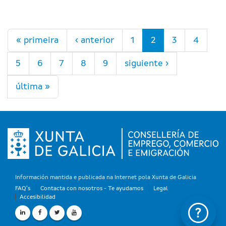
Páginas
« primeira
‹ anterior
1
2
3
4
5
6
7
8
9
siguiente ›
última »
Información mantida e publicada na Internet pola Xunta de Galicia
FAQ's
Contacta con nosotros - Te ayudamos
Legal
Accesibilidad