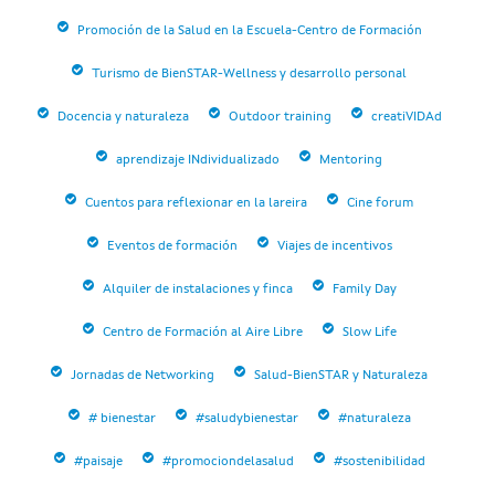
Promoción de la Salud en la Escuela-Centro de Formación
Turismo de BienSTAR-Wellness y desarrollo personal
Docencia y naturaleza
Outdoor training
creatiVIDAd
aprendizaje INdividualizado
Mentoring
Cuentos para reflexionar en la lareira
Cine forum
Eventos de formación
Viajes de incentivos
Alquiler de instalaciones y finca
Family Day
Centro de Formación al Aire Libre
Slow Life
Jornadas de Networking
Salud-BienSTAR y Naturaleza
# bienestar
#saludybienestar
#naturaleza
#paisaje
#promociondelasalud
#sostenibilidad