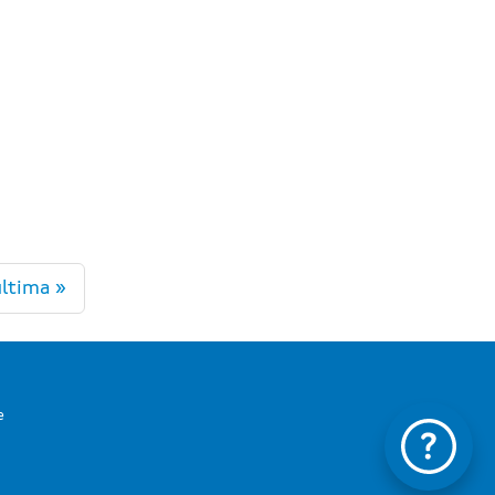
ltima »
e