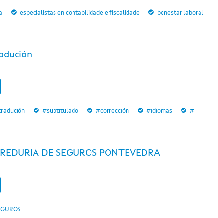
a
especialistas en contabilidade e fiscalidade
benestar laboral
adución
tradución
#subtitulado
#corrección
#idiomas
#
REDURIA DE SEGUROS PONTEVEDRA
EGUROS