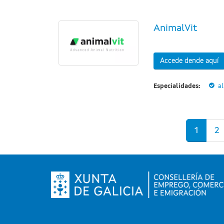
AnimalVit
Accede dende aquí
Especialidades:
a
Páxinas
1
2