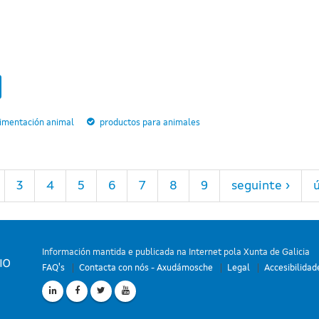
limentación animal
productos para animales
3
4
5
6
7
8
9
seguinte ›
ú
Información mantida e publicada na Internet pola Xunta de Galicia
FAQ's
Contacta con nós - Axudámosche
Legal
Accesibilidad