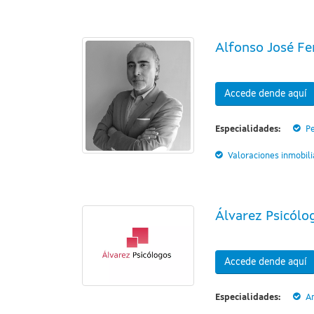
Alfonso José Fer
Accede dende aquí
Especialidades:
Pe
Valoraciones inmobili
Álvarez Psicólo
Accede dende aquí
Especialidades:
A