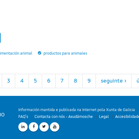
limentación animal
productos para animales
3
4
5
6
7
8
9
seguinte ›
ú
Información mantida e publicada na Internet pola Xunta de Galicia
FAQ's
Contacta con nós - Axudámosche
Legal
Accesibilidad