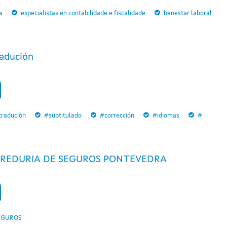
a
especialistas en contabilidade e fiscalidade
benestar laboral
adución
tradución
#subtitulado
#corrección
#idiomas
#
REDURIA DE SEGUROS PONTEVEDRA
EGUROS