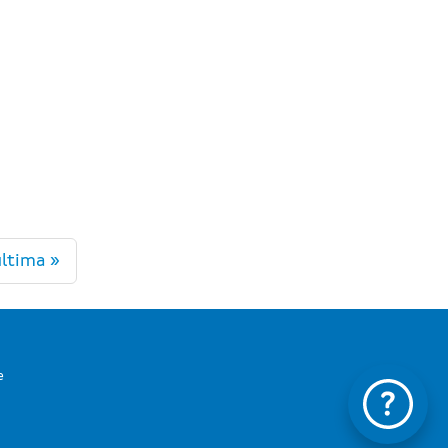
ltima »
e