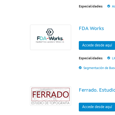
Especialidades:
A
FDA Works
Accede desde aquí
Especialidades:
L
Segmentación de Base
Ferrado. Estudi
Accede desde aquí