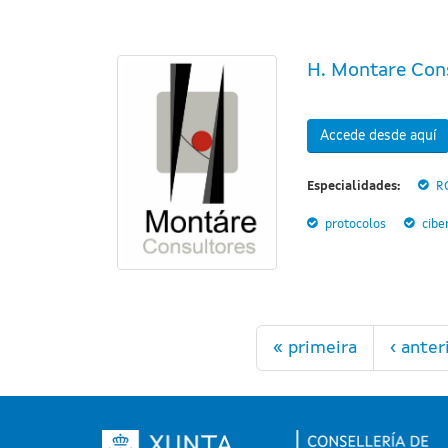
H. Montare Con
Accede desde aquí
Especialidades:
R
protocolos
cibe
Páginas
« primeira
‹ anter