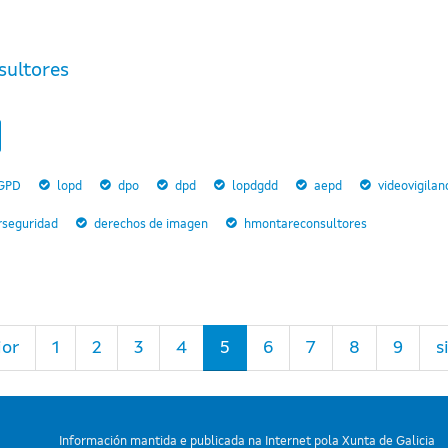
sultores
GPD
lopd
dpo
dpd
lopdgdd
aepd
videovigilan
rseguridad
derechos de imagen
hmontareconsultores
ior
1
2
3
4
5
6
7
8
9
s
Información mantida e publicada na Internet pola Xunta de Galicia