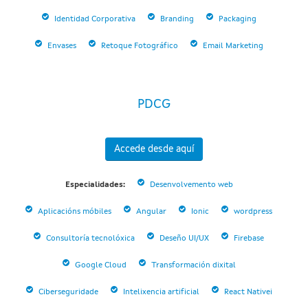
Identidad Corporativa
Branding
Packaging
Envases
Retoque Fotográfico
Email Marketing
PDCG
Accede desde aquí
Especialidades:
Desenvolvemento web
Aplicacións móbiles
Angular
Ionic
wordpress
Consultoría tecnolóxica
Deseño UI/UX
Firebase
Google Cloud
Transformación dixital
Ciberseguridade
Intelixencia artificial
React Nativei