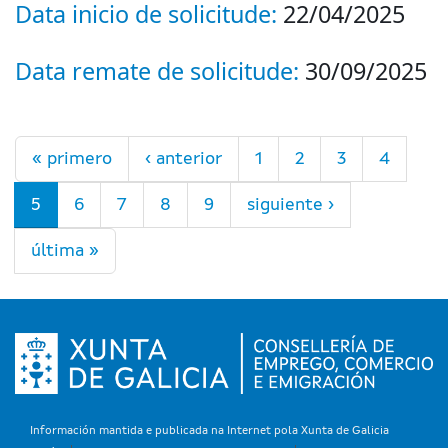
Data inicio de solicitude:
22/04/2025
Data remate de solicitude:
30/09/2025
Páginas
« primero
‹ anterior
1
2
3
4
5
6
7
8
9
siguiente ›
última »
Información mantida e publicada na Internet pola Xunta de Galicia