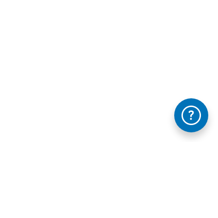
Información mantida e publicada na Internet pola Xunta de Galicia
FAQ's
Contacta con nosotros - Te ayudamos
Legal