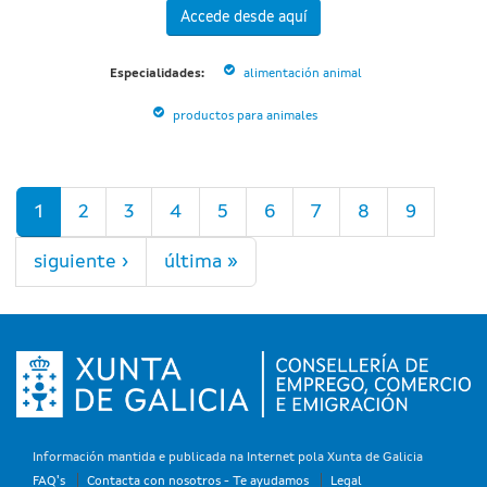
Accede desde aquí
Especialidades:
alimentación animal
productos para animales
Páginas
1
2
3
4
5
6
7
8
9
siguiente ›
última »
Información mantida e publicada na Internet pola Xunta de Galicia
FAQ's
Contacta con nosotros - Te ayudamos
Legal