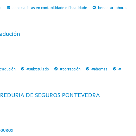
a
especialistas en contabilidade e fiscalidade
benestar laboral
adución
tradución
#subtitulado
#corrección
#idiomas
#
REDURIA DE SEGUROS PONTEVEDRA
EGUROS