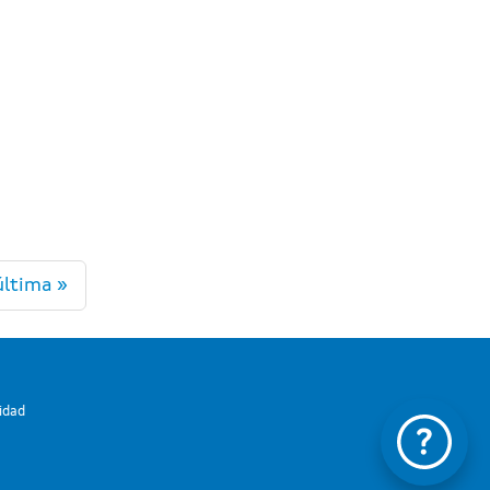
última »
lidad