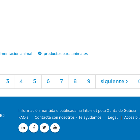
limentación animal
productos para animales
3
4
5
6
7
8
9
siguiente ›
Información mantida e publicada na Internet pola Xunta de Galicia
FAQ's
Contacta con nosotros - Te ayudamos
Legal
Accesibi