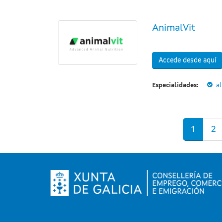
AnimalVit
Accede desde aquí
Especialidades:
a
Páginas
1
2