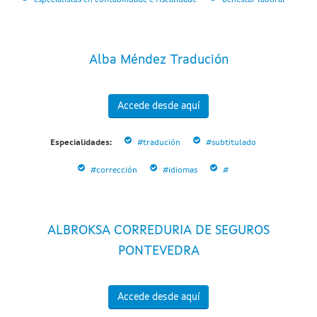
Alba Méndez Tradución
Accede desde aquí
Especialidades:
#tradución
#subtitulado
#corrección
#idiomas
#
ALBROKSA CORREDURIA DE SEGUROS
PONTEVEDRA
Accede desde aquí