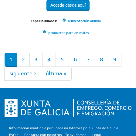
Accede desde aquí
Especialidades:
alimentación animal
productos para animales
Páginas
1
2
3
4
5
6
7
8
9
siguiente ›
última »
Información mantida e publicada na Internet pola Xunta de Galicia
FAQ's
Contacta con nosotros - Te ayudamos
Legal