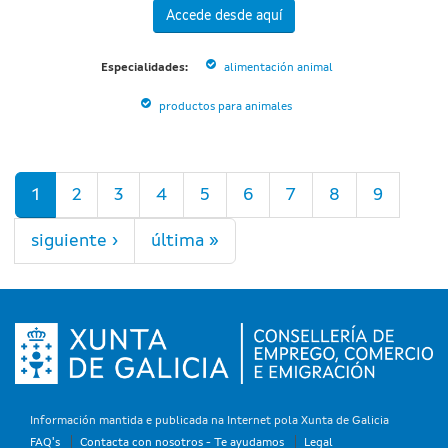
Accede desde aquí
Especialidades:
alimentación animal
productos para animales
Páginas
1
2
3
4
5
6
7
8
9
siguiente ›
última »
Información mantida e publicada na Internet pola Xunta de Galicia
FAQ's
Contacta con nosotros - Te ayudamos
Legal