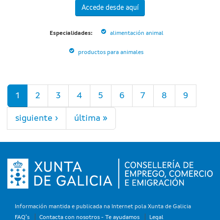
Accede desde aquí
Especialidades:
alimentación animal
productos para animales
Páginas
1
2
3
4
5
6
7
8
9
siguiente ›
última »
Información mantida e publicada na Internet pola Xunta de Galicia
FAQ's
Contacta con nosotros - Te ayudamos
Legal