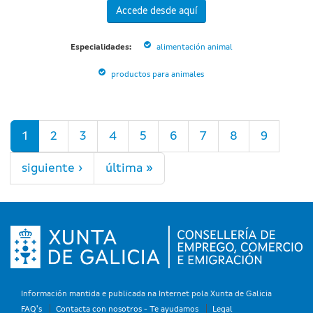
Accede desde aquí
Especialidades:
alimentación animal
productos para animales
Páginas
1
2
3
4
5
6
7
8
9
siguiente ›
última »
Información mantida e publicada na Internet pola Xunta de Galicia
FAQ's
Contacta con nosotros - Te ayudamos
Legal