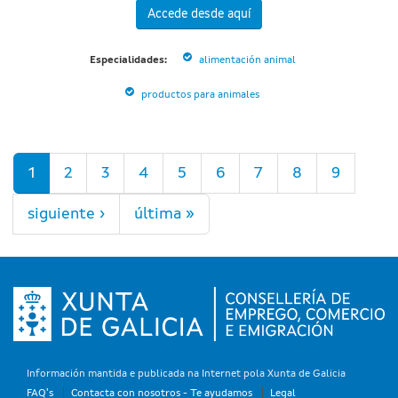
Accede desde aquí
Especialidades:
alimentación animal
productos para animales
Páginas
1
2
3
4
5
6
7
8
9
siguiente ›
última »
Información mantida e publicada na Internet pola Xunta de Galicia
FAQ's
Contacta con nosotros - Te ayudamos
Legal