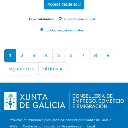
Accede desde aquí
Especialidades:
alimentación animal
productos para animales
Páginas
1
2
3
4
5
6
7
8
9
siguiente ›
última »
Información mantida e publicada na Internet pola Xunta de Galicia
FAQ's
Contacta con nosotros - Te ayudamos
Legal