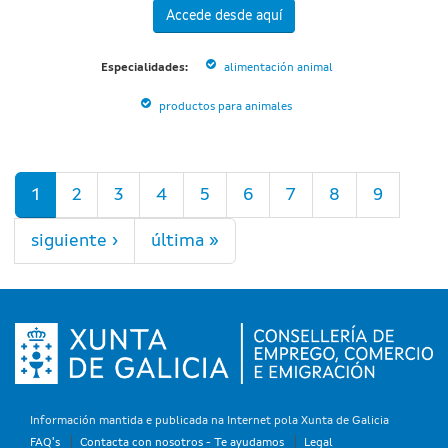
Accede desde aquí
Especialidades:
alimentación animal
productos para animales
Páginas
1
2
3
4
5
6
7
8
9
siguiente ›
última »
Información mantida e publicada na Internet pola Xunta de Galicia
FAQ's
Contacta con nosotros - Te ayudamos
Legal