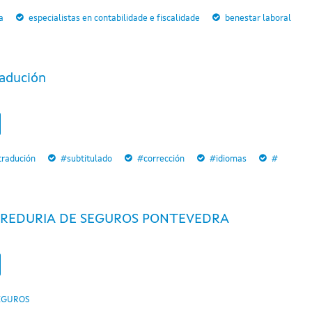
a
especialistas en contabilidade e fiscalidade
benestar laboral
adución
tradución
#subtitulado
#corrección
#idiomas
#
REDURIA DE SEGUROS PONTEVEDRA
EGUROS