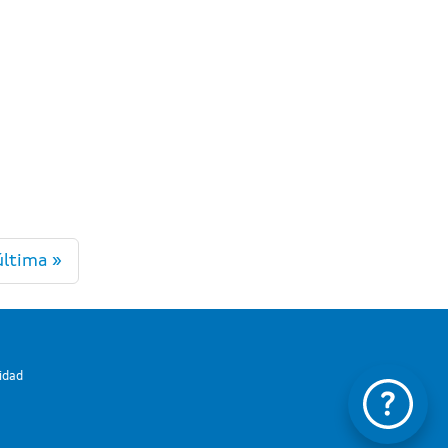
última »
lidad