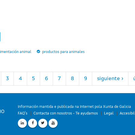
limentación animal
productos para animales
3
4
5
6
7
8
9
siguiente ›
Información mantida e publicada na Internet pola Xunta de Galicia
FAQ's
Contacta con nosotros - Te ayudamos
Legal
Accesibi