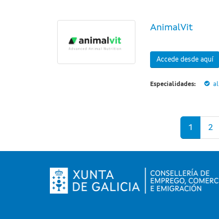
AnimalVit
Accede desde aquí
Especialidades:
a
Páginas
1
2