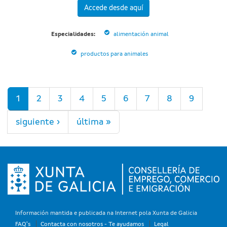
Accede desde aquí
Especialidades:
alimentación animal
productos para animales
Páginas
1
2
3
4
5
6
7
8
9
siguiente ›
última »
Información mantida e publicada na Internet pola Xunta de Galicia
FAQ's
Contacta con nosotros - Te ayudamos
Legal