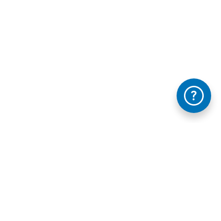
Información mantida e publicada na Internet pola Xunta de Galicia
FAQ's
Contacta con nosotros - Te ayudamos
Legal
Accesibilidad