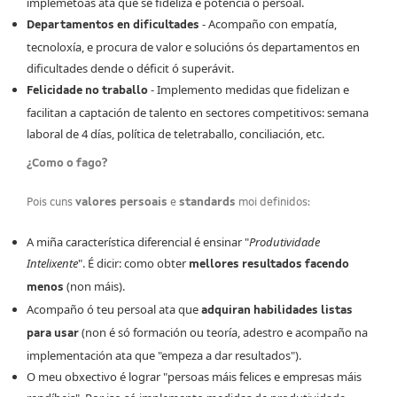
implemétoas ata que se fideliza e potencia ó persoal.
- Acompaño con empatía,
Departamentos en dificultades
tecnoloxía, e procura de valor e solucións ós departamentos en
dificultades dende o déficit ó superávit.
- Implemento medidas que fidelizan e
Felicidade no traballo
facilitan a captación de talento en sectores competitivos: semana
laboral de 4 días, política de teletraballo, conciliación, etc.
¿Como o fago?
Pois cuns
valores persoais
e
standards
moi definidos:
A miña característica diferencial é ensinar "
Produtividade
Intelixente
". É dicir: como obter
mellores resultados facendo
(non máis).
menos
Acompaño ó teu persoal ata que
adquiran habilidades listas
(non é só formación ou teoría, adestro e acompaño na
para usar
implementación ata que "empeza a dar resultados").
O meu obxectivo é lograr "persoas máis felices e empresas máis