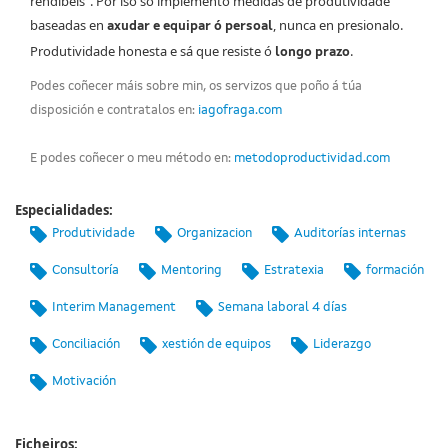
rendíbeis". Por iso só implemento medidas de produtividade
baseadas en
, nunca en presionalo.
axudar e equipar ó persoal
Produtividade honesta e sá que resiste ó
.
longo prazo
Podes coñecer máis sobre min, os servizos que poño á túa
disposición e contratalos en:
iagofraga.com
E podes coñecer o meu método en:
metodoproductividad.com
Especialidades:
Produtividade
Organizacion
Auditorías internas
Consultoría
Mentoring
Estratexia
formación
Interim Management
Semana laboral 4 días
Conciliación
xestión de equipos
Liderazgo
Motivación
Ficheiros: