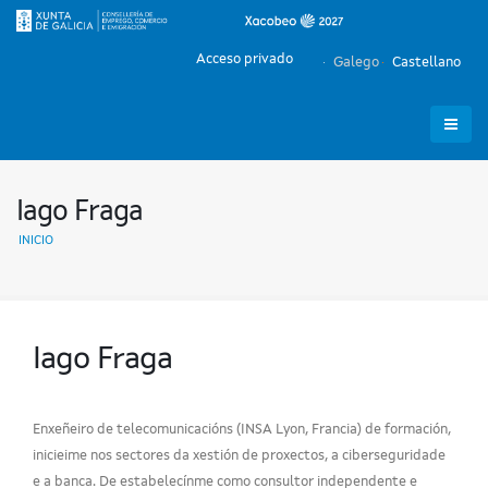
Acceso privado
Galego
Castellano
Iago Fraga
INICIO
Iago Fraga
Enxeñeiro de telecomunicacións (INSA Lyon, Francia) de formación,
inicieime nos sectores da xestión de proxectos, a ciberseguridade
e a banca. De estabelecínme como consultor independente e