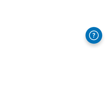
Información mantida e publicada na Internet pola Xunta de Galicia
FAQ's
Contacta con nosotros - Te ayudamos
Legal
Accesibilidad