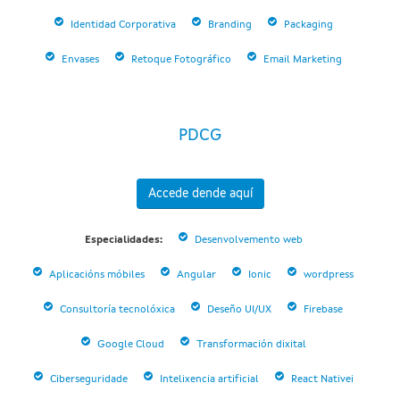
Identidad Corporativa
Branding
Packaging
Envases
Retoque Fotográfico
Email Marketing
PDCG
Accede dende aquí
Especialidades:
Desenvolvemento web
Aplicacións móbiles
Angular
Ionic
wordpress
Consultoría tecnolóxica
Deseño UI/UX
Firebase
Google Cloud
Transformación dixital
Ciberseguridade
Intelixencia artificial
React Nativei