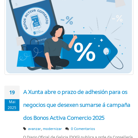
19
A Xunta abre o prazo de adhesión para os
Mai
negocios que desexen sumarse á campaña
2025
dos Bonos Activa Comercio 2025
,
avanzar
modernizar
0 Comentarios
O Diario Oficial de Galicia (DOG) publica a orde da Consellería