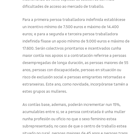
dificultades de acceso ao mercado de traballo.
Para a primeira persoa traballadora indefinida establécese
un incentivo mínimo de 7.500 euros e máximo de 14.400
euros; e para a segunda e terceira persoa traballadora
indefinida fíxase un apoio mínimo de 9.000 euros e máximo de
17.600. Serán colectivos prioritarios e incentivados cunha
maior contía nos apoios si a contratación referirse a persoas
desempregadas de longa duración, as persoas maiores de 55
anos, persoas con discapacidade, persoas en situación ou
risco de exclusión social e persoas emigrantes retornadas e
estranxeiras. Este ano, como novidade, incorpóranse tamén a
estes grupos as mulleres.
As contías base, ademais, poderán incrementar nun 15%,
acumulables entre si, se a persoa contratada é unha muller
nunha profesión ou oficio no que o sexo feminino estea
subrepresentado, no caso de que o centro de traballo estea
situado no rural, persoas maiores de 45 anos e persoas trans.