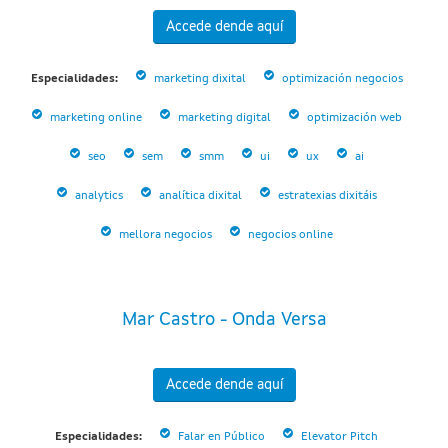
Accede dende aquí
Especialidades:
marketing dixital
optimización negocios
marketing online
marketing digital
optimización web
seo
sem
smm
ui
ux
ai
analytics
analítica dixital
estratexias dixitáis
mellora negocios
negocios online
Mar Castro - Onda Versa
Accede dende aquí
Especialidades:
Falar en Público
Elevator Pitch