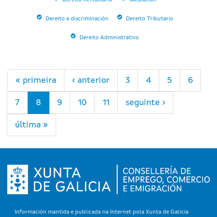
Dereito hereditario
Mediación
Dereito e discriminación
Dereito Tributario
Dereito Administrativo
Páxinas
« primeira
‹ anterior
3
4
5
6
7
8
9
10
11
seguinte ›
última »
Información mantida e publicada na Internet pola Xunta de Galicia