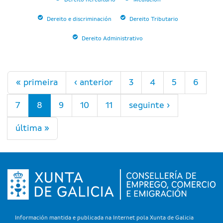
Dereito hereditario
Mediación
Dereito e discriminación
Dereito Tributario
Dereito Administrativo
Páxinas
« primeira
‹ anterior
3
4
5
6
7
8
9
10
11
seguinte ›
última »
Información mantida e publicada na Internet pola Xunta de Galicia