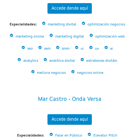
Accede dende aquí
Especialidades:
marketing dixital
optimización negocios
marketing online
marketing digital
optimización web
seo
sem
smm
ui
ux
ai
analytics
analítica dixital
estratexias dixitáis
mellora negocios
negocios online
Mar Castro - Onda Versa
Accede dende aquí
Especialidades:
Falar en Público
Elevator Pitch