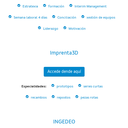
Estratexia
formación
Interim Management
Semana laboral 4 días
Conciliación
xestión de equipos
Liderazgo
Motivación
Imprenta3D
Accede dende aquí
Especialidades:
prototipos
series curtas
recambios
repostos
pezas rotas
INGEDEO