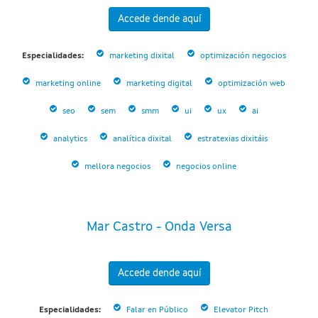
Accede dende aquí
Especialidades:
marketing dixital
optimización negocios
marketing online
marketing digital
optimización web
seo
sem
smm
ui
ux
ai
analytics
analítica dixital
estratexias dixitáis
mellora negocios
negocios online
Mar Castro - Onda Versa
Accede dende aquí
Especialidades:
Falar en Público
Elevator Pitch