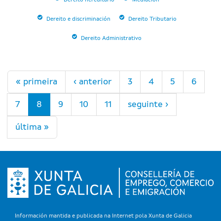
Dereito hereditario
Mediación
Dereito e discriminación
Dereito Tributario
Dereito Administrativo
Páxinas
« primeira
‹ anterior
3
4
5
6
7
8
9
10
11
seguinte ›
última »
Información mantida e publicada na Internet pola Xunta de Galicia