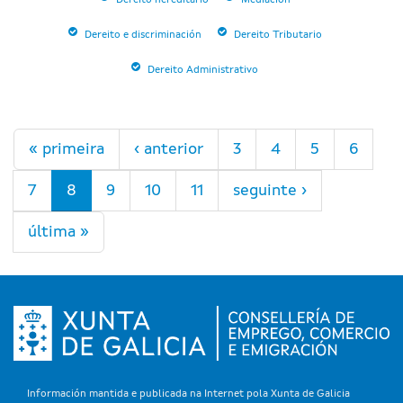
Dereito hereditario
Mediación
Dereito e discriminación
Dereito Tributario
Dereito Administrativo
Páxinas
« primeira
‹ anterior
3
4
5
6
7
8
9
10
11
seguinte ›
última »
Información mantida e publicada na Internet pola Xunta de Galicia