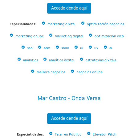
Accede dende aquí
Especialidades:
marketing dixital
optimización negocios
marketing online
marketing digital
optimización web
seo
sem
smm
ui
ux
ai
analytics
analítica dixital
estratexias dixitáis
mellora negocios
negocios online
Mar Castro - Onda Versa
Accede dende aquí
Especialidades:
Falar en Público
Elevator Pitch