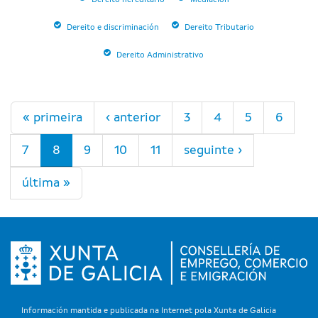
Dereito hereditario
Mediación
Dereito e discriminación
Dereito Tributario
Dereito Administrativo
Páxinas
« primeira
‹ anterior
3
4
5
6
7
8
9
10
11
seguinte ›
última »
Información mantida e publicada na Internet pola Xunta de Galicia