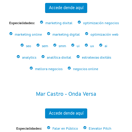
Accede dende aquí
Especialidades:
marketing dixital
optimización negocios
marketing online
marketing digital
optimización web
seo
sem
smm
ui
ux
ai
analytics
analítica dixital
estratexias dixitáis
mellora negocios
negocios online
Mar Castro - Onda Versa
Accede dende aquí
Especialidades:
Falar en Público
Elevator Pitch