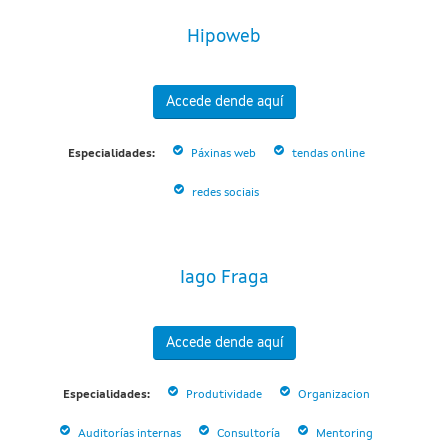
Hipoweb
Accede dende aquí
Especialidades:
Páxinas web
tendas online
redes sociais
Iago Fraga
Accede dende aquí
Especialidades:
Produtividade
Organizacion
Auditorías internas
Consultoría
Mentoring