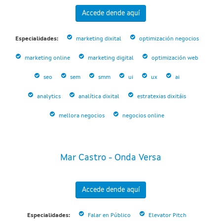
Accede dende aquí
Especialidades:
marketing dixital
optimización negocios
marketing online
marketing digital
optimización web
seo
sem
smm
ui
ux
ai
analytics
analítica dixital
estratexias dixitáis
mellora negocios
negocios online
Mar Castro - Onda Versa
Accede dende aquí
Especialidades:
Falar en Público
Elevator Pitch