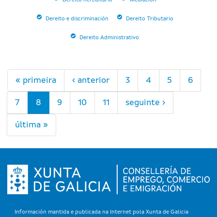
Dereito hereditario
Mediación
Dereito e discriminación
Dereito Tributario
Dereito Administrativo
Páxinas
« primeira
‹ anterior
3
4
5
6
7
8
9
10
11
seguinte ›
última »
Información mantida e publicada na Internet pola Xunta de Galicia