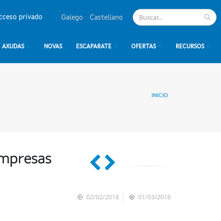
cceso privado
Galego
Castellano
AXUDAS
NOVAS
ESCAPARATE
OFERTAS
RECURSOS
INICIO
empresas
02/02/2018
01/03/2018