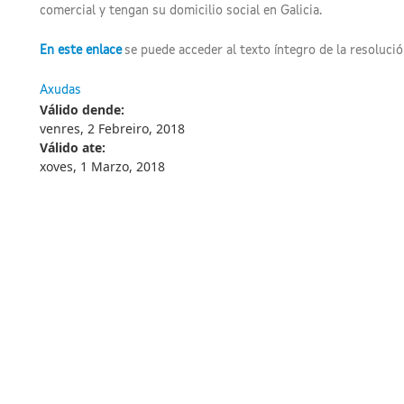
comercial y tengan su domicilio social en Galicia.
En este enlace
se puede acceder al texto íntegro de la resoluci
Axudas
Válido dende:
venres, 2 Febreiro, 2018
Válido ate:
xoves, 1 Marzo, 2018
Información mantida e publicada na Internet pola Xunta de Galicia
FAQ's
Contacta con nós - Axudámosche
Legal
Accesibilidad