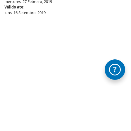
mércores, 27 Febreiro, 2019
Válido ate:
luns, 16 Setembro, 2019
Información mantida e publicada na Internet pola Xunta de Galicia
FAQ's
Contacta con nós - Axudámosche
Legal
Accesibilidade