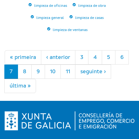
limpieza de oficinas
limpieza de obra
limpieza general
limpieza de casas
limpieza de ventanas
Páxinas
« primeira
‹ anterior
3
4
5
6
7
8
9
10
11
seguinte ›
última »