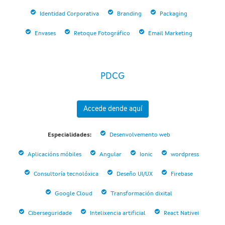
Identidad Corporativa
Branding
Packaging
Envases
Retoque Fotográfico
Email Marketing
PDCG
Accede dende aquí
Especialidades:
Desenvolvemento web
Aplicacións móbiles
Angular
Ionic
wordpress
Consultoría tecnolóxica
Deseño UI/UX
Firebase
Google Cloud
Transformación dixital
Ciberseguridade
Intelixencia artificial
React Nativei