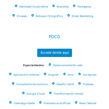
Identidad Corporativa
Branding
Packaging
Envases
Retoque Fotográfico
Email Marketing
PDCG
Accede dende aquí
Especialidades:
Desenvolvemento web
Aplicacións móbiles
Angular
Ionic
wordpress
Consultoría tecnolóxica
Deseño UI/UX
Firebase
Google Cloud
Transformación dixital
Ciberseguridade
Intelixencia artificial
React Nativei