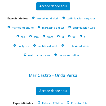
Accede dende aquí
Especialidades:
marketing dixital
optimización negocios
marketing online
marketing digital
optimización web
seo
sem
smm
ui
ux
ai
analytics
analítica dixital
estratexias dixitáis
mellora negocios
negocios online
Mar Castro - Onda Versa
Accede dende aquí
Especialidades:
Falar en Público
Elevator Pitch