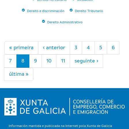
Dereito hereditario
Mediación
Dereito e discriminación
Dereito Tributario
Dereito Administrativo
Páxinas
« primeira
‹ anterior
3
4
5
6
7
8
9
10
11
seguinte ›
última »
Información mantida e publicada na Internet pola Xunta de Galicia