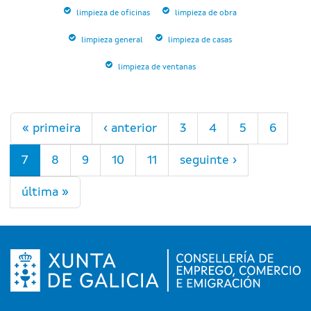
limpieza de oficinas
limpieza de obra
limpieza general
limpieza de casas
limpieza de ventanas
Páxinas
« primeira
‹ anterior
3
4
5
6
7
8
9
10
11
seguinte ›
última »