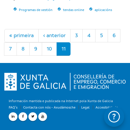
Programas de xestión
tendas online
aplicacións
Páxinas
« primeira
‹ anterior
3
4
5
6
7
8
9
10
11
Información mantida e publicada na Internet pola Xunta de Galicia
FAQ's
Contacta con nós - Axudámosche
Legal
Accesibilidade