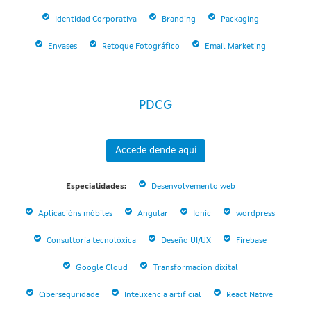
Identidad Corporativa
Branding
Packaging
Envases
Retoque Fotográfico
Email Marketing
PDCG
Accede dende aquí
Especialidades:
Desenvolvemento web
Aplicacións móbiles
Angular
Ionic
wordpress
Consultoría tecnolóxica
Deseño UI/UX
Firebase
Google Cloud
Transformación dixital
Ciberseguridade
Intelixencia artificial
React Nativei