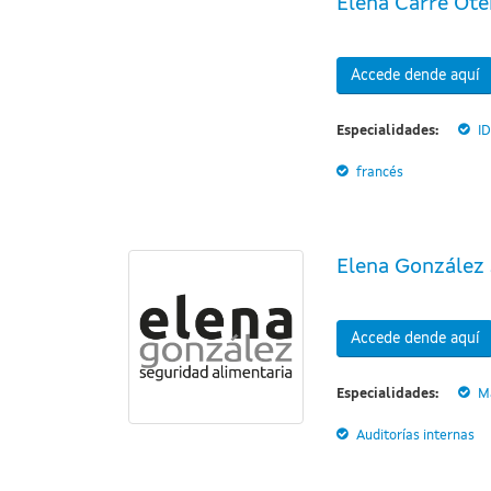
Elena Carré Ote
Accede dende aquí
Especialidades:
I
francés
Elena González 
Accede dende aquí
Especialidades:
M
Auditorías internas