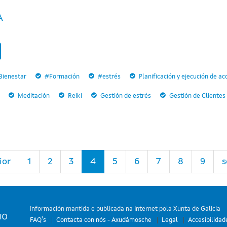
A
Bienestar
#Formación
#estrés
Planificación y ejecución de a
Meditación
Reiki
Gestión de estrés
Gestión de Clientes
ior
1
2
3
4
5
6
7
8
9
s
Información mantida e publicada na Internet pola Xunta de Galicia
FAQ's
Contacta con nós - Axudámosche
Legal
Accesibilidad