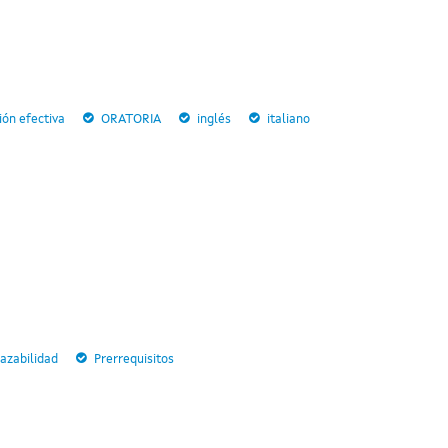
ón efectiva
ORATORIA
inglés
italiano
razabilidad
Prerrequisitos