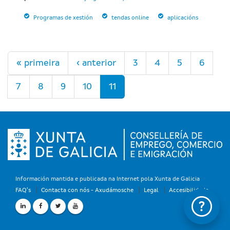
Programas de xestión
tendas online
aplicacións
Páxinas
« primeira
‹ anterior
3
4
5
6
7
8
9
10
11
Información mantida e publicada na Internet pola Xunta de Galicia
FAQ's
Contacta con nós - Axudámosche
Legal
Accesibilidade