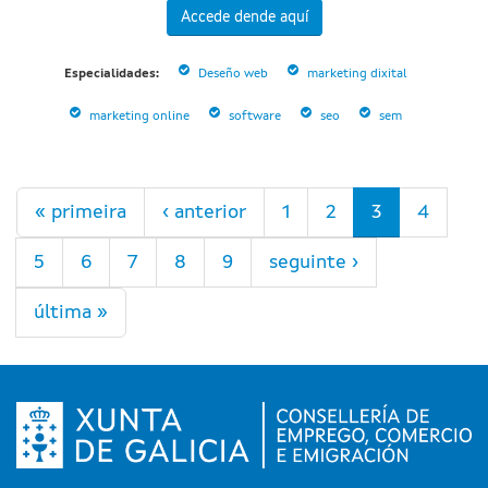
Accede dende aquí
Especialidades:
Deseño web
marketing dixital
marketing online
software
seo
sem
Páxinas
« primeira
‹ anterior
1
2
3
4
5
6
7
8
9
seguinte ›
última »