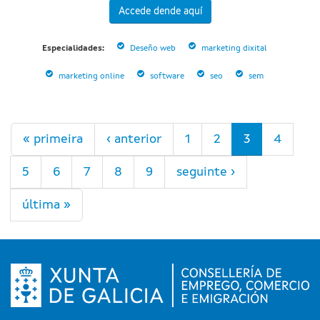
Accede dende aquí
Especialidades:
Deseño web
marketing dixital
marketing online
software
seo
sem
Páxinas
« primeira
‹ anterior
1
2
3
4
5
6
7
8
9
seguinte ›
última »